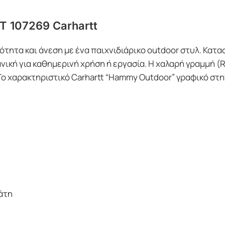
 107269 Carhartt
ότητα και άνεση με ένα παιχνιδιάρικο outdoor στυλ. Κα
νική για καθημερινή χρήση ή εργασία. Η χαλαρή γραμμή (R
ο χαρακτηριστικό Carhartt “Hammy Outdoor” γραφικό στην
άτη