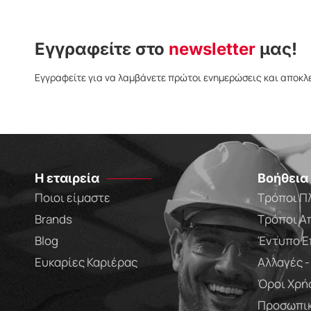
Εγγραφείτε στο
newsletter
μας!
Εγγραφείτε για να λαμβάνετε πρώτοι ενημερώσεις και αποκλ
Η εταιρεία
Βοήθεια
Ποιοι είμαστε
Τρόποι Π
Brands
Τρόποι Α
Blog
Έντυπο Ε
Ευκαρίες Καριέρας
Αλλαγές 
Όροι Χρή
Προσωπικ