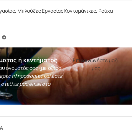
γασίας
,
Μπλούζες Εργασίας Κοντομάνικες
,
Ρούχα
ματος ή κεντήματος
Επικοινωνήστε μαζί
ου ονόματός σας (με έξτρα
μας
τερες πληροφορίες καλέστε
 στείλτε μας email στο
Α