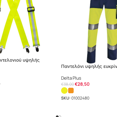
αντελονιού υψηλής
HV56 Portwest
Παντελόνι υψηλής ευκρί
Delta Plus
Delta Plus
€
28,50
€
38,00
7
SKU:
01002480