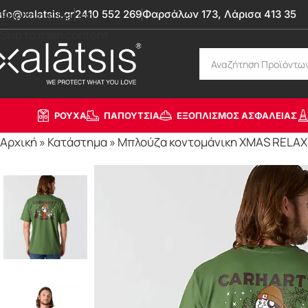
nfo@xalatsis.gr
2410 552 269
Φαρσάλων 173, Λάρισα 413 35
Skip to navigation
Skip to main content
ΡΟΥΧΑ
ΠΑΠΟΥΤΣΙΑ
ΕΞΟΠΛΙΣΜΟΣ ΑΣΦΑΛΕΙΑΣ
Αρχική
»
Κατάστημα
»
Μπλούζα κοντομάνικη XMAS RELAXE