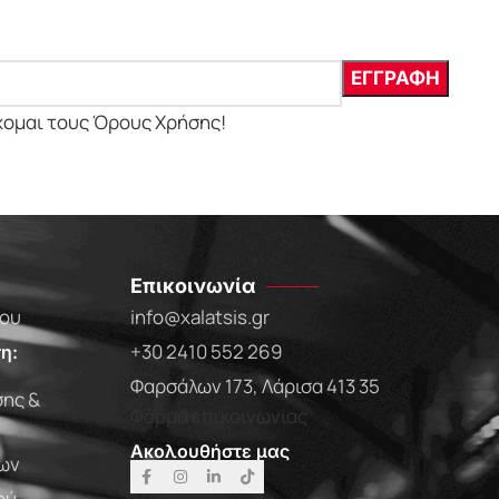
χομαι τους Όρους Χρήσης!
Επικοινωνία
που
info@xalatsis.gr
+30 2410 552 269
η:
Φαρσάλων 173, Λάρισα 413 35
ης &
Φόρμα επικοινωνίας
Ακολουθήστε μας
ων
ού