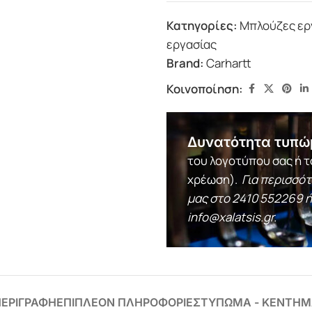
Κατηγορίες:
Μπλούζες ερ
εργασίας
Brand:
Carhartt
Κοινοποίηση:
Δυνατότητα τυπώ
του λογοτύπου σας ή τ
χρέωση).
Για περισσό
μας στο
2410 552269
ή
info@xalatsis.gr
.
ΕΡΙΓΡΑΦΗ
ΕΠΙΠΛΕΟΝ ΠΛΗΡΟΦΟΡΙΕΣ
ΤΥΠΩΜΑ - ΚΕΝΤΗΜ