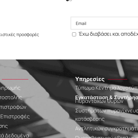
Έχω διαβάσει και αποδέ
ειστικές προσφορές
Υπηρεσίες
ληρωμής
Τύπωμα Κέντημα λογοτύ
ποστολής
Εγκατάσταση & Συντήρησ
Πυράντοχων θυρών
πιστροφών
Συστημάτων πυρανίχνευσ
- Επιστροφές
κατάσβεσης
σης
Αντλητικών συγκροτημάτ
ά Δεδομένα
Πυροσβεστικού εξοπλισμ