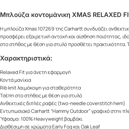
Μπλούζα κοντομάνικη XMAS RELAXED FIT
Η μπλούζα Xmas 107269 της Carhartt συνδυάζει ανθεκτικ
προσφέρει εξαιρετική αντοχή και αίσθηση ποιότητας, ιδα
στο στήθος με θέση για στυλό προσθέτει πρακτικότητα. Τ
Χαρακτηριστικά:
Relaxed Fit για άνετη εφαρμογή
Κοντά μανίκια
Rib knit λαιμόκοψη για σταθερότητα
Τσέπη στο στήθος με θέση για στυλό
Ανθεκτικές διπλές ραφές (two-needle coverstitch hem)
Εντυπωσιακό Carhartt “Hammy Outdoor” γραφικό στην πλ
Ύφασμα: 100% Heavyweight βαμβάκι
Διαθέσιμη σε χρώματα Early Fog και Oak Leaf