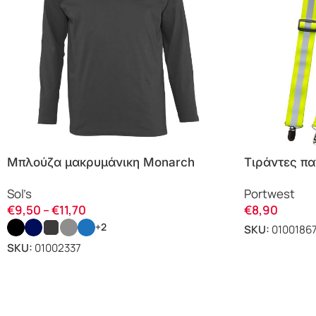
Μπλούζα μακρυμάνικη Monarch
Τιράντες π
11420 Sol’s
ευκρίνειας 
Sol’s
Portwest
€
9,50
–
€
11,70
€
8,90
+2
SKU:
0100186
SKU:
01002337