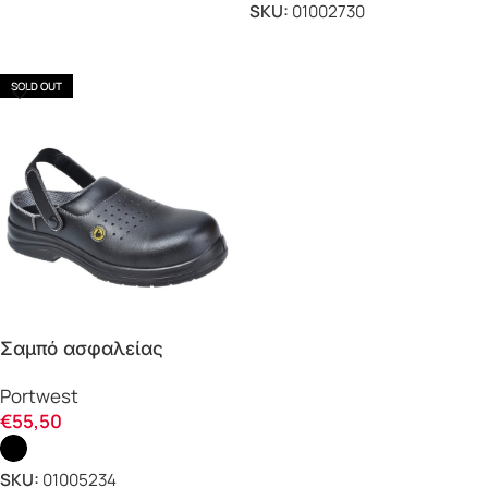
SKU:
01002730
ΕΠΙΛΟΓΗ
ΕΠΙΛΟΓΗ
SOLD OUT
Σαμπό ασφαλείας
διάτρητο FC03 ESD SB AE
Portwest
Portwest
€
55,50
SKU:
01005234