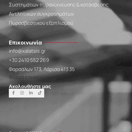
Συστημάτων πυρανίχνευσης & κατάσβεσης
Αντλητικών συγκροτημάτων
Πυροσβεστικού εξοπλισμού
Επικοινωνία
info@xalatsis.gr
+30 2410 552 269
Φαρσάλων 173, Λάρισα 413 35
Φόρμα επικοινωνίας
Ακολουθήστε μας