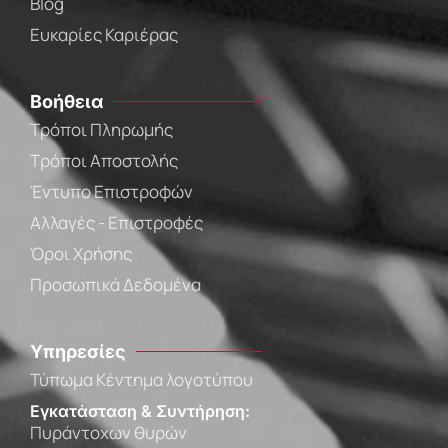
Blog
Ευκαρίες Καριέρας
Βοήθεια
Τρόποι Πληρωμής
Τρόποι Αποστολής
Έντυπο Επιστροφών
Αλλαγές - Επιστροφές
Όροι Χρήσης
Προσωπικά Δεδομένα
Υπηρεσίες
Τύπωμα Κέντημα λογοτύπου
Εγκατάσταση & Συντήρηση:
Πυράντοχων θυρών