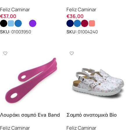
Flotantes Evolution OB
Flotantes OB E SRC Feliz
Feliz Caminar
Feliz Caminar
SRC E Feliz Caminar
Caminar
€
37,00
€
36,00
SKU:
01003950
SKU:
01004240
ΕΠΙΛΟΓΗ
ΕΠΙΛΟΓΗ
Λουράκι σαμπό Eva Band
Σαμπό ανατομικά Bio
Feliz Caminar
Vega Feliz Caminar
Feliz Caminar
Feliz Caminar