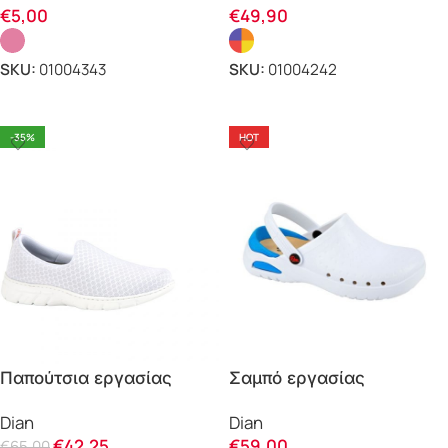
€
5,00
€
49,90
SKU:
01004343
SKU:
01004242
ΕΠΙΛΟΓΗ
ΕΠΙΛΟΓΗ
-35%
HOT
Παπούτσια εργασίας
Σαμπό εργασίας
Valencia plus Dian
ανατομικό Eva Dian Soft
Dian
Dian
anatomic
€
42,25
€
59,00
€
65,00