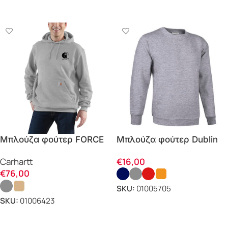
ΕΠΙΛΟΓΗ
Μπλούζα φούτερ FORCE
Μπλούζα φούτερ Dublin
LIGHTWEIGHT 107064
€
16,00
Carhartt
Carhartt
€
76,00
SKU:
01005705
SKU:
01006423
ΕΠΙΛΟΓΗ
ΕΠΙΛΟΓΗ