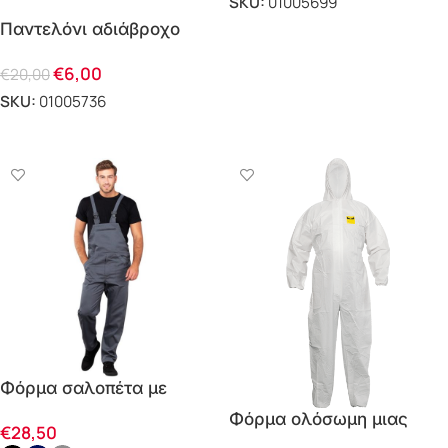
SKU:
01005699
Παντελόνι αδιάβροχο
ΕΠΙΛΟΓΗ
TRITON
€
6,00
€
20,00
SKU:
01005736
ΕΠΙΛΟΓΗ
Φόρμα σαλοπέτα με
τιράντες PAINT 00123
Φόρμα ολόσωμη μιας
€
28,50
χρήσης με κουκούλα