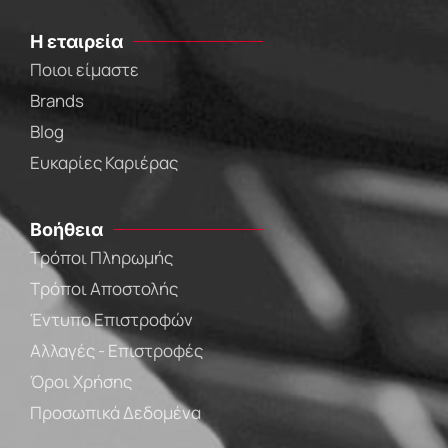
Η εταιρεία
Ποιοι είμαστε
Brands
Blog
Ευκαρίες Καριέρας
Βοήθεια
Τρόποι Πληρωμής
Τρόποι Αποστολής
Έντυπο Επιστροφών
Αλλαγές - Επιστροφές
Όροι Χρήσης
Προσωπικά Δεδομένα