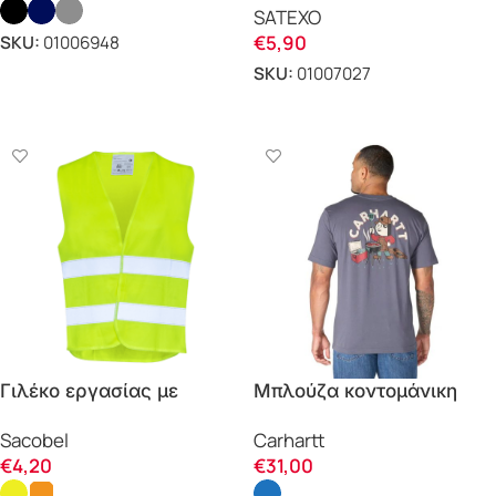
SATEXO
Τύπου 5-6 CV001 Satexo
€
5,90
SKU:
01006948
SKU:
01007027
ΕΠΙΛΟΓΗ
ΕΠΙΛΟΓΗ
Γιλέκο εργασίας με
Μπλούζα κοντομάνικη
ανακλαστικές P101E –
RELAXED FIT
Sacobel
Carhartt
P111E Sacobel
LIGHTWEIGHT POCKET
€
4,20
€
31,00
GRILL GRAPHIC 107437
Carhartt