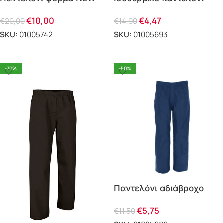
ASTUN PA1173
LANDAL
€
10,00
€
4,47
€
20,00
€
14,90
SKU:
01005742
SKU:
01005693
ΕΠΙΛΟΓΗ
ΕΠΙΛΟΓΗ
-70%
-50%
Παντελόνι αδιάβροχο
LARRY
€
5,75
€
11,50