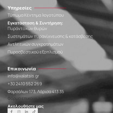
Υπηρεσίες
Τύπωμα Κέντημα λογοτύπου
Εγκατάσταση & Συντήρηση:
Πυράντοχων θυρών
Συστημάτων πυρανίχνευσης & κατάσβεσης
Αντλητικών συγκροτημάτων
Πυροσβεστικού εξοπλισμού
Επικοινωνία
info@xalatsis.gr
+30 2410 552 269
Φαρσάλων 173, Λάρισα 413 35
Φόρμα επικοινωνίας
Ακολουθήστε μας