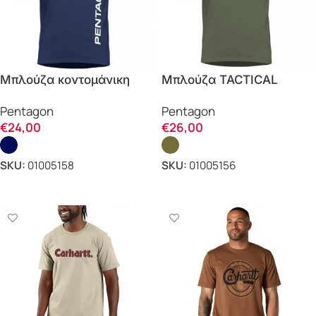
Μπλούζα κοντομάνικη
Μπλούζα TACTICAL
Ageron Vertical K09012-
MENTALITY K09012-TM
Pentagon
Pentagon
PV Pentagon
Pentagon
€
24,00
€
26,00
SKU:
01005158
SKU:
01005156
ΕΠΙΛΟΓΗ
ΕΠΙΛΟΓΗ