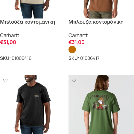
Μπλούζα κοντομάνικη
Μπλούζα κοντομάνικη
RELAXED FIT 107046
RELAXED FIT
Carhartt
Carhartt
Carhartt
LIGHTWEIGHT LOGO
€
31,00
€
31,00
107049 Carhartt
SKU:
01006416
SKU:
01006417
ΕΠΙΛΟΓΗ
ΕΠΙΛΟΓΗ