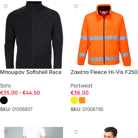
Μπουφάν Softshell Race
Ζακέτα Fleece Hi-Vis F250
men 01195 Sol’s
Portwest
Sol’s
Portwest
€
35,00
–
€
44,50
€
36,00
SKU:
01006837
SKU:
01006795
ΕΠΙΛΟΓΗ
ΕΠΙΛΟΓΗ