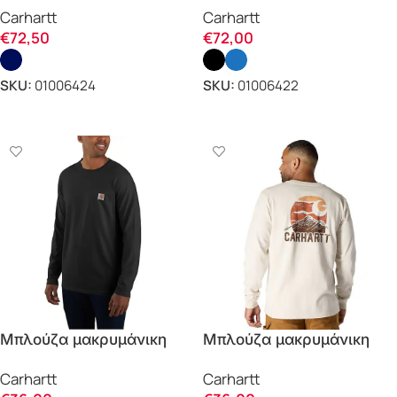
Carhartt
Carhartt
106429 Carhartt
MOCK NECK 106423
€
72,50
€
72,00
Carhartt
SKU:
01006424
SKU:
01006422
ΕΠΙΛΟΓΗ
ΕΠΙΛΟΓΗ
Μπλούζα μακρυμάνικη
Μπλούζα μακρυμάνικη
FORCE RELAXED FIT
RELAXED FIT 107260
Carhartt
Carhartt
106656 Carhartt
Carhartt