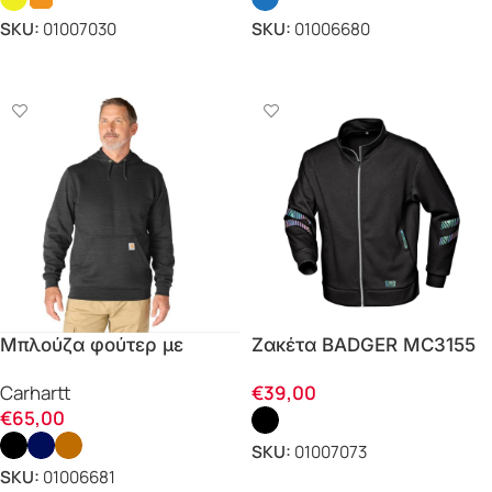
SKU:
01007030
SKU:
01006680
ΕΠΙΛΟΓΗ
ΕΠΙΛΟΓΗ
Μπλούζα φούτερ με
Ζακέτα BADGER MC3155
κουκούλα MARQUETTE
Sir Safety
Carhartt
€
39,00
K121 Carhartt
€
65,00
SKU:
01007073
SKU:
01006681
ΕΠΙΛΟΓΗ