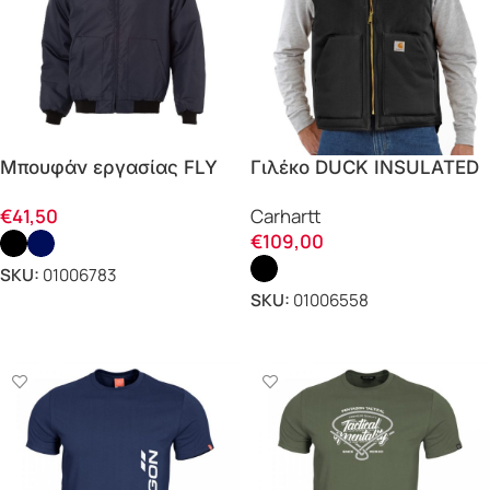
Μπουφάν εργασίας FLY
Γιλέκο DUCK INSULATED
00104
RIB COLLAR 106676
€
41,50
Carhartt
Carhartt
€
109,00
SKU:
01006783
SKU:
01006558
ΕΠΙΛΟΓΗ
ΕΠΙΛΟΓΗ