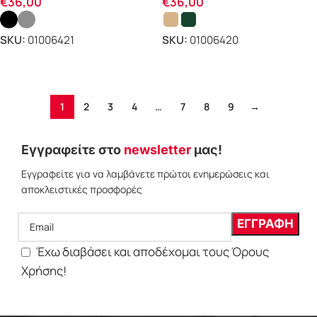
€
36,00
€
36,00
SKU:
01006421
SKU:
01006420
ΕΠΙΛΟΓΗ
ΕΠΙΛΟΓΗ
1
2
3
4
…
7
8
9
→
Εγγραφείτε στο
newsletter
μας!
Εγγραφείτε για να λαμβάνετε πρώτοι ενημερώσεις και
αποκλειστικές προσφορές
Έχω διαβάσει και αποδέχομαι τους Όρους
Χρήσης!