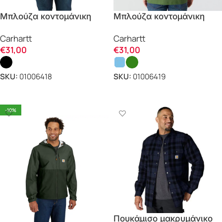
Μπλούζα κοντομάνικη
Μπλούζα κοντομάνικη
RELAXED FIT
XMAS RELAXED FIT
Carhartt
Carhartt
LIGHTWEIGHT 107063
107269 Carhartt
€
31,00
€
31,00
Carhartt
SKU:
01006418
SKU:
01006419
ΕΠΙΛΟΓΗ
ΕΠΙΛΟΓΗ
-10%
Πουκάμισο μακρυμάνικο