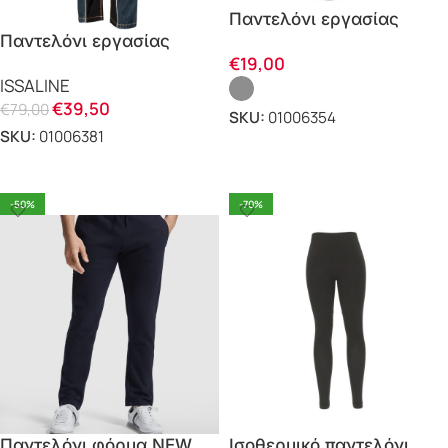
Παντελόνι εργασίας
Παντελόνι εργασίας
QUARTZ
€
19,00
Extreme Stretch Jeans
ISSALINE
8838B Issaline
€
39,50
€
79,00
SKU:
01006354
SKU:
01006381
ΕΠΙΛΟΓΗ
ΕΠΙΛΟΓΗ
-50%
-70%
Παντελόνι φόρμα NEW
Ισοθερμικό παντελόνι