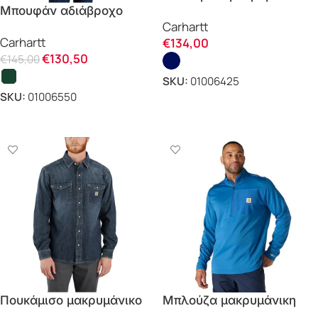
Μπουφάν αδιάβροχο
FLANNEL SHERPA 107017
Carhartt
RELAXED FIT 105751
Carhartt
Carhartt
€
134,00
CARHARTT
€
130,50
€
145,00
SKU:
01006425
SKU:
01006550
ΕΠΙΛΟΓΗ
ΕΠΙΛΟΓΗ
Πουκάμισο μακρυμάνικο
Μπλούζα μακρυμάνικη
MIDWEIGHT DENIM
FORCE RELAXED FIT