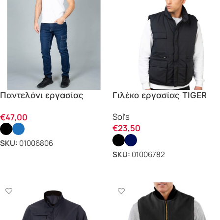
Παντελόνι εργασίας
Γιλέκο εργασίας TIGER
STRETCH JEANS DENVER
Sol’s
€
47,00
JRC
€
23,50
SKU:
01006806
SKU:
01006782
ΕΠΙΛΟΓΗ
ΕΠΙΛΟΓΗ