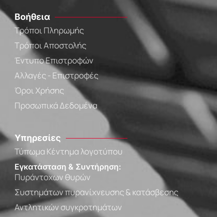
Βοήθεια
Τρόποι Πληρωμής
Τρόποι Αποστολής
Έντυπο Επιστροφών
Αλλαγές - Επιστροφές
Όροι Χρήσης
Προσωπικά Δεδομένα
Υπηρεσίες
Τύπωμα Κέντημα λογοτύπου
Εγκατάσταση & Συντήρηση:
Πυράντοχων θυρών
Συστημάτων πυρανίχνευσης & κατάσβεσης
Αντλητικών συγκροτημάτων