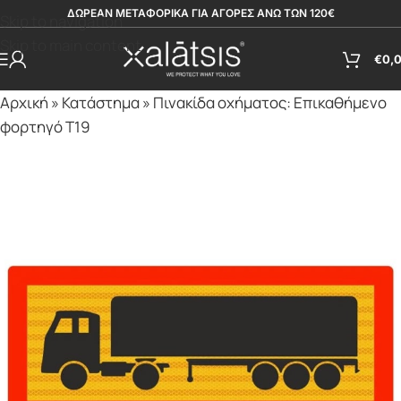
ΔΩΡΕΑΝ ΜΕΤΑΦΟΡΙΚΑ ΓΙΑ ΑΓΟΡΕΣ ΑΝΩ ΤΩΝ 120€
Skip to navigation
Skip to main content
€
0,
Αρχική
»
Κατάστημα
»
Πινακίδα οχήματος: Επικαθήμενο
φορτηγό Τ19