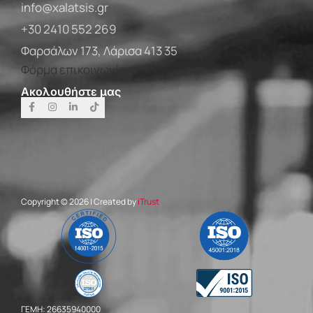
info@xalatsis.gr
+30 2410 552 269
Φαρσάλων 173, Λάρισα 413 35
Φόρμα επικοινωνίας
Ακολουθήστε μας
Copyright © 2026 | Created by
iTrust
ΓΕΜΗ: 26635940000