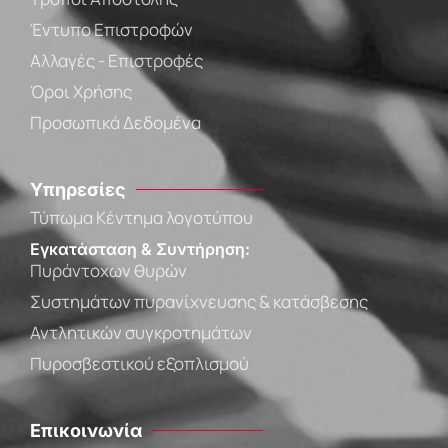
Έντυπο Επιστροφών
Αλλαγές - Επιστροφές
Όροι Χρήσης
Προσωπικά Δεδομένα
Υπηρεσίες
Τύπωμα Κέντημα λογοτύπου
Εγκατάσταση & Συντήρηση:
Πυράντοχων θυρών
Συστημάτων πυρανίχνευσης & κατάσβεσης
Αντλητικών συγκροτημάτων
Πυροσβεστικού εξοπλισμού
Επικοινωνία