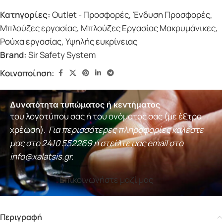
Κατηγορίες:
Outlet - Προσφορές
,
Ένδυση Προσφορές
,
Μπλούζες εργασίας
,
Μπλούζες Εργασίας Μακρυμάνικες
,
Ρούχα εργασίας
,
Υψηλής ευκρίνειας
Brand:
Sir Safety System
Κοινοποίηση:
Δυνατότητα τυπώματος ή κεντήματος
του λογοτύπου σας ή του ονόματός σας (με έξτρα
χρέωση).
Για περισσότερες πληροφορίες καλέστε
μας στο
2410 552269
ή στείλτε μας email στο
info@xalatsis.gr
.
Επικοινωνήστε μαζί μας
Περιγραφή