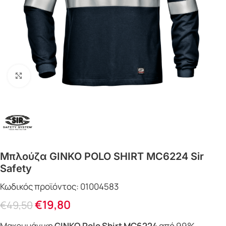
Click to enlarge
Μπλούζα GINKO POLO SHIRT MC6224 Sir
Safety
Κωδικός προϊόντος:
01004583
€
19,80
€
49,50
Μακρυμάνικη
GINKO Polo Shirt MC6224
από 99%