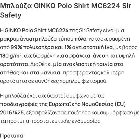
Μπλούζα GINKO Polo Shirt MC6224 Sir
Safety
Η
GINKO Polo Shirt MC6224
της Sir Safety είναι μια
μακρυμάνικη μπλούζα τύπου πόλο
, κατασκευασμένη
από
99% πολυεστέρα και 1% αντιστατική ίνα
, με βάρος
180 g/m²
, σχεδιασμένη για
ασφάλεια, άνεση και υψηλή
ορατότητα
. Διαθέτει
μία ανακλαστική ταινία στο
στήθος και στα μανίκια
, προσφέροντας καλύτερη
ορατότητα σε συνθήκες χαμηλού φωτισμού.
Η μπλούζα έχει σχεδιαστεί σύμφωνα με τις
προδιαγραφές της Ευρωπαϊκής Νομοθεσίας (EU)
2016/425
, εξασφαλίζοντας ποιότητα και συμμόρφωση με
τα πρότυπα προστατευτικής ενδυμασίας.
Πρότυπα: