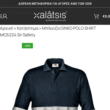
ΔΩΡΕΑΝ ΜΕΤΑΦΟΡΙΚΑ ΓΙΑ ΑΓΟΡΕΣ ΑΝΩ ΤΩΝ 120€
Skip to navigation
Skip to main content
€
0,
Αρχική
»
Κατάστημα
»
Μπλούζα GINKO POLO SHIRT
MC6224 Sir Safety
-60%