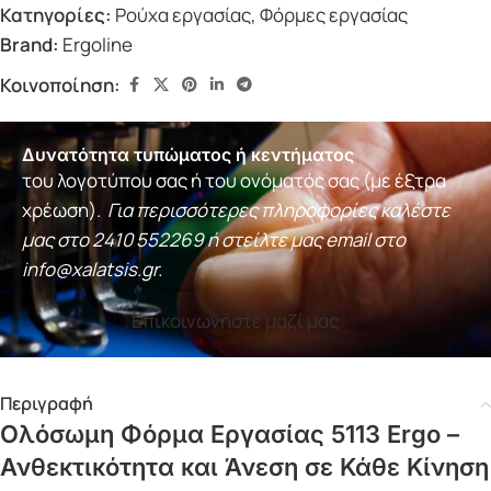
Κατηγορίες:
Ρούχα εργασίας
,
Φόρμες εργασίας
Brand:
Ergoline
Κοινοποίηση:
Δυνατότητα τυπώματος ή κεντήματος
του λογοτύπου σας ή του ονόματός σας (με έξτρα
χρέωση).
Για περισσότερες πληροφορίες καλέστε
μας στο
2410 552269
ή στείλτε μας email στο
info@xalatsis.gr
.
Επικοινωνήστε μαζί μας
Περιγραφή
Ολόσωμη Φόρμα Εργασίας 5113 Ergo –
Ανθεκτικότητα και Άνεση σε Κάθε Κίνηση