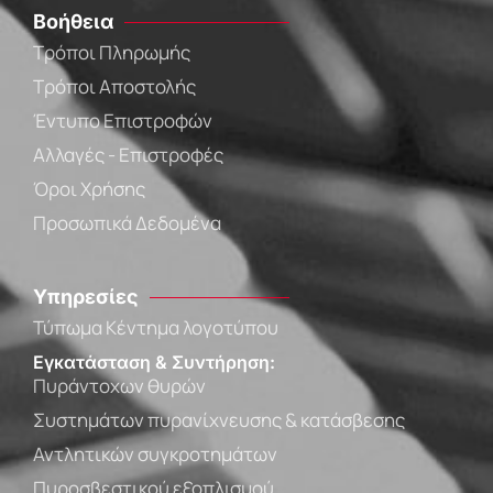
Βοήθεια
Τρόποι Πληρωμής
Τρόποι Αποστολής
Έντυπο Επιστροφών
Αλλαγές - Επιστροφές
Όροι Χρήσης
Προσωπικά Δεδομένα
Υπηρεσίες
Τύπωμα Κέντημα λογοτύπου
Εγκατάσταση & Συντήρηση:
Πυράντοχων θυρών
Συστημάτων πυρανίχνευσης & κατάσβεσης
Αντλητικών συγκροτημάτων
Πυροσβεστικού εξοπλισμού