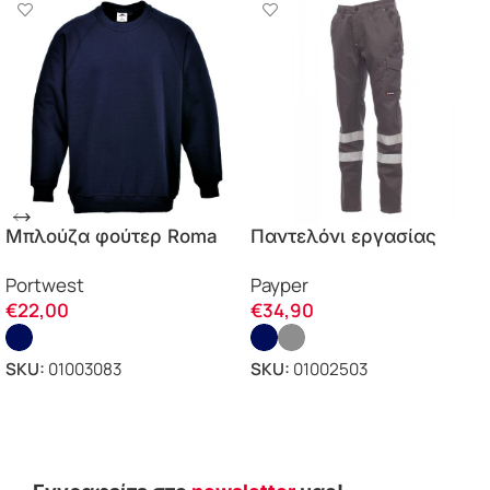
Μπλούζα φούτερ Roma
Παντελόνι εργασίας
B300 Portwest
Worker Reflex Payper
Portwest
Payper
€
22,00
€
34,90
SKU:
01003083
SKU:
01002503
ΕΠΙΛΟΓΗ
ΕΠΙΛΟΓΗ