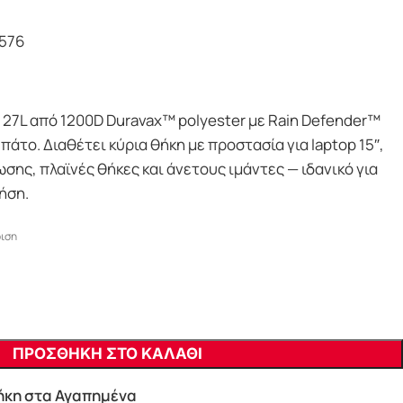
576
t 27L από 1200D Duravax™ polyester με Rain Defender™
πάτο. Διαθέτει κύρια θήκη με προστασία για laptop 15″,
ης, πλαϊνές θήκες και άνετους ιμάντες — ιδανικό για
ήση.
ιση
ΠΡΟΣΘΗΚΗ ΣΤΟ ΚΑΛΑΘΙ
κη στα Αγαπημένα