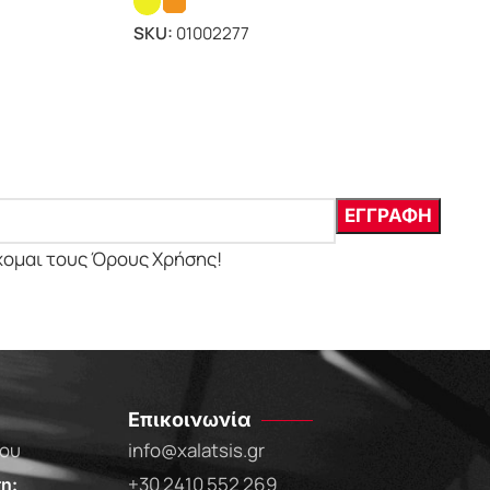
SKU:
01002277
χομαι τους Όρους Χρήσης!
Επικοινωνία
που
info@xalatsis.gr
+30 2410 552 269
η: