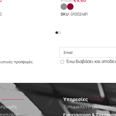
0
€
9,60
€
19,20
0
SKU:
01002481
Έχω διαβάσει και αποδέ
ειστικές προσφορές
Υπηρεσίες
ληρωμής
Τύπωμα Κέντημα λογοτύ
ποστολής
Εγκατάσταση & Συντήρησ