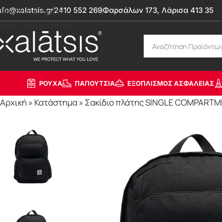
nfo@xalatsis.gr
2410 552 269
Φαρσάλων 173, Λάρισα 413 35
Skip to navigation
Skip to main content
ΡΟΥΧΑ
ΠΑΠΟΥΤΣΙΑ
ΕΞΟΠΛΙΣΜΟΣ ΑΣΦΑΛΕΙΑΣ
Αρχική
»
Κατάστημα
»
Σακίδιο πλάτης SINGLE COMPARTME