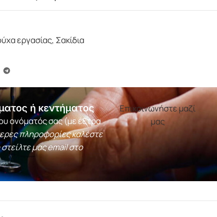
ούχα εργασίας
,
Σακίδια
ματος ή κεντήματος
Επικοινωνήστε μαζί
ου ονόματός σας (με έξτρα
μας
τερες πληροφορίες καλέστε
 στείλτε μας email στο