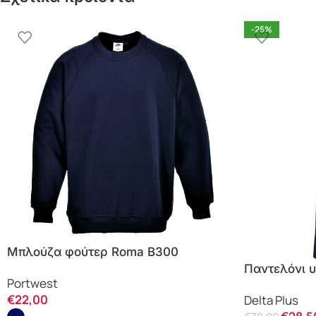
-25%
Μπλούζα φούτερ Roma B300
Portwest
Παντελόνι 
Portwest
Delta Plus
€
22,00
Delta Plus