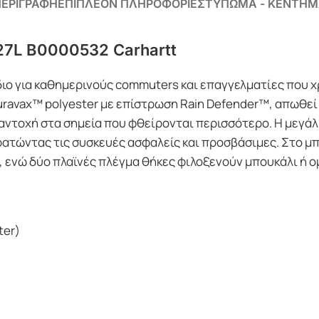
ΕΡΙΓΡΑΦΗ
ΕΠΙΠΛΕΟΝ ΠΛΗΡΟΦΟΡΙΕΣ
ΤΥΠΩΜΑ - ΚΕΝΤΗΜ
7L B0000532 Carhartt
κίδιο για καθημερινούς commuters και επαγγελματίες που
ravax™ polyester με επίστρωση Rain Defender™, απωθεί 
ντοχή στα σημεία που φθείρονται περισσότερο. Η μεγάλη
t, κρατώντας τις συσκευές ασφαλείς και προσβάσιμες. Στ
, ενώ δύο πλαϊνές πλέγμα θήκες φιλοξενούν μπουκάλι ή ο
ter)