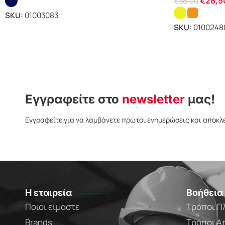
€
28,5
€
38,00
SKU:
01003083
SKU:
0100248
Εγγραφείτε στο
newsletter
μας!
Εγγραφείτε για να λαμβάνετε πρώτοι ενημερώσεις και αποκλ
Η εταιρεία
Βοήθεια
Ποιοι είμαστε
Τρόποι Π
Brands
Τρόποι Α