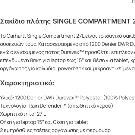
Π
Σακίδιο πλάτης SINGLE COMPARTMENT 2
Το Carhartt Single Compartment 27L είναι το ιδανικό σα
συσκευών τους. Κατασκευασμένο από 1200 Denier DWR Du
ενώ ο ενισχυμένος πάτος Duravax™ προσθέτει επιπλέον α
επενδυμένη θήκη για laptop έως 15″ και θέση για table
οργάνωσης για καλώδια, powerbank και μικροαντικείμενα
Χαρακτηριστικά:
Υλικό: 1200 Denier DWR Duravax™ Polyester (100% Polyes
Τεχνολογία: Rain Defender™ (απωθητικό νερού)
Χωρητικότητα: 27 L
Θήκη για laptop 15″ και θέση για tablet
2 εμπρόσθιες τσέπες οργάνωσης με φερμουάρ