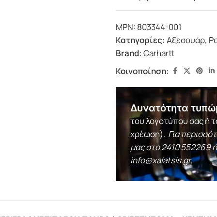
MPN:
803344-001
Κατηγορίες:
Αξεσουάρ
,
Ρ
Brand:
Carhartt
Κοινοποίηση:
Δυνατότητα τυπώ
του λογοτύπου σας ή τ
χρέωση).
Για περισσό
μας στο
2410 552269
ή
info@xalatsis.gr
.