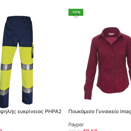
-50%
υψηλής ευκρίνειας PHPA2
Πουκάμισο Γυναικείο Ima
Payper
Payper