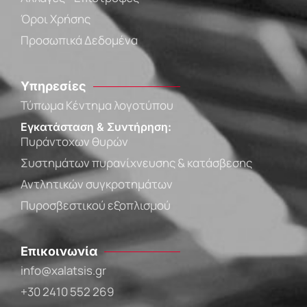
Όροι Χρήσης
Προσωπικά Δεδομένα
Υπηρεσίες
Τύπωμα Κέντημα λογοτύπου
Εγκατάσταση & Συντήρηση:
Πυράντοχων θυρών
Συστημάτων πυρανίχνευσης & κατάσβεσης
Αντλητικών συγκροτημάτων
Πυροσβεστικού εξοπλισμού
Επικοινωνία
info@xalatsis.gr
+30 2410 552 269