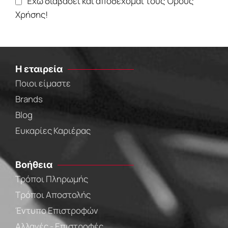
Έχω διαβάσει και αποδέχομαι τους Όρους
Χρήσης!
Η εταιρεία
Ποιοι είμαστε
Brands
Blog
Ευκαρίες Καριέρας
Βοήθεια
Τρόποι Πληρωμής
Τρόποι Αποστολής
Έντυπο Επιστροφών
Αλλαγές - Επιστροφές