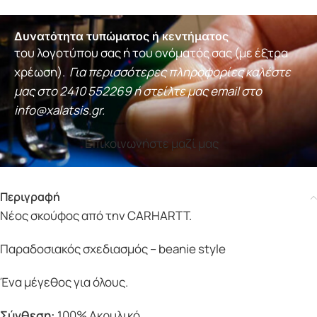
Δυνατότητα τυπώματος ή κεντήματος
του λογοτύπου σας ή του ονόματός σας (με έξτρα
χρέωση).
Για περισσότερες πληροφορίες καλέστε
μας στο
2410 552269
ή στείλτε μας email στο
info@xalatsis.gr
.
Επικοινωνήστε μαζί μας
Περιγραφή
Νέος σκούφος από την CARHARTT.
Παραδοσιακός σχεδιασμός – beanie style
Ένα μέγεθος για όλους.
Σύνθεση:
100% Ακρυλικό