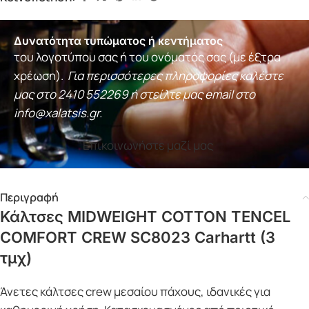
Δυνατότητα τυπώματος ή κεντήματος
του λογοτύπου σας ή του ονόματός σας (με έξτρα
χρέωση).
Για περισσότερες πληροφορίες καλέστε
μας στο
2410 552269
ή στείλτε μας email στο
info@xalatsis.gr
.
Επικοινωνήστε μαζί μας
Περιγραφή
Κάλτσες MIDWEIGHT COTTON TENCEL
COMFORT CREW SC8023 Carhartt (3
τμχ)
Άνετες κάλτσες crew μεσαίου πάχους, ιδανικές για