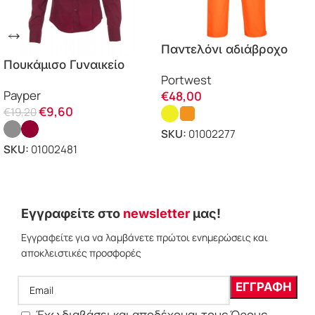
Παντελόνι αδιάβροχο
Πουκάμισο Γυναικείο
ανακλαστικό S597
Portwest
Image Lady Payper
Portwest
Payper
€
48,00
€
9,60
€
19,20
SKU:
01002277
SKU:
01002481
ΕΠΙΛΟΓΗ
ΕΠΙΛΟΓΗ
Εγγραφείτε στο
newsletter
μας!
Εγγραφείτε για να λαμβάνετε πρώτοι ενημερώσεις και
αποκλειστικές προσφορές
Έχω διαβάσει και αποδέχομαι τους Όρους