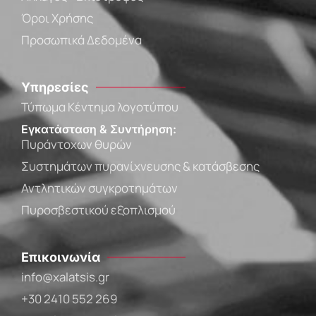
Όροι Χρήσης
Προσωπικά Δεδομένα
Υπηρεσίες
Τύπωμα Κέντημα λογοτύπου
Εγκατάσταση & Συντήρηση:
Πυράντοχων θυρών
Συστημάτων πυρανίχνευσης & κατάσβεσης
Αντλητικών συγκροτημάτων
Πυροσβεστικού εξοπλισμού
Επικοινωνία
info@xalatsis.gr
+30 2410 552 269