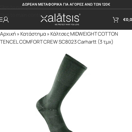
ΔΩΡΕΑΝ ΜΕΤΑΦΟΡΙΚΑ ΓΙΑ ΑΓΟΡΕΣ ΑΝΩ ΤΩΝ 120€
Skip to navigation
Skip to main content
€
0,
Αρχική
»
Κατάστημα
»
Κάλτσες MIDWEIGHT COTTON
TENCEL COMFORT CREW SC8023 Carhartt (3 τμχ)