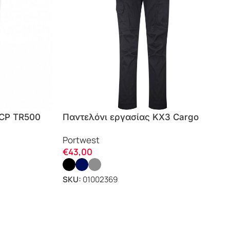
CCP TR500
Παντελόνι εργασίας KX3 Cargo
Stretch T801 Portwest
Portwest
€
43,00
SKU:
01002369