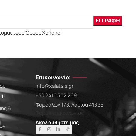
χομαι τους Όρους Χρήσης!
Επικοινωνία
που
info@xalatsis.gr
+30 2410 552 269
η:
Φαρσάλων 173, Λάρισα 413 35
ης &
Φόρμα επικοινωνίας
Ακολουθήστε μας
ων
ού