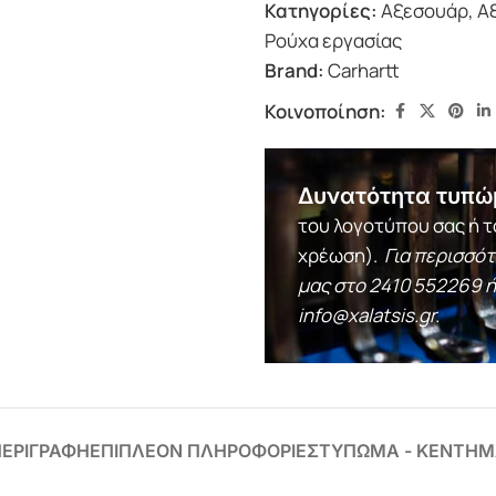
Κατηγορίες:
Αξεσουάρ
,
Α
Ρούχα εργασίας
Brand:
Carhartt
Κοινοποίηση:
Δυνατότητα τυπώ
του λογοτύπου σας ή τ
χρέωση).
Για περισσό
μας στο
2410 552269
ή
info@xalatsis.gr
.
ΕΡΙΓΡΑΦΗ
ΕΠΙΠΛΕΟΝ ΠΛΗΡΟΦΟΡΙΕΣ
ΤΥΠΩΜΑ - ΚΕΝΤΗΜ