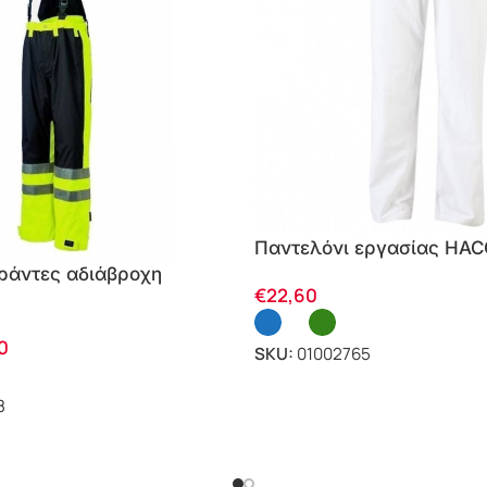
Παντελόνι εργασίας HA
ιράντες αδιάβροχη
€
22,60
ίνειας Ludvika Helly
0
SKU:
01002765
8