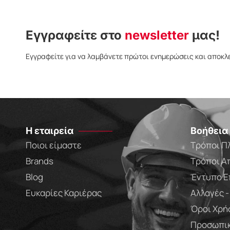
Εγγραφείτε στο
newsletter
μας!
Εγγραφείτε για να λαμβάνετε πρώτοι ενημερώσεις και αποκλ
Η εταιρεία
Βοήθεια
Ποιοι είμαστε
Τρόποι Π
Brands
Τρόποι Α
Blog
Έντυπο Ε
Ευκαρίες Καριέρας
Αλλαγές 
Όροι Χρή
Προσωπικ