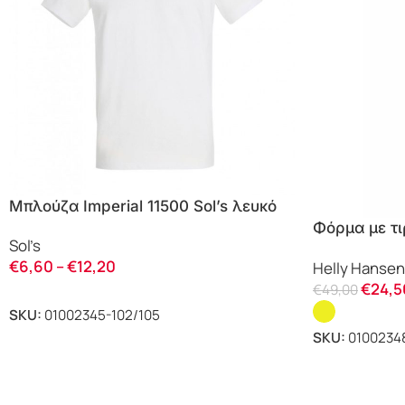
Μπλούζα Imperial 11500 Sol’s λευκό
Φόρμα με τ
Sol’s
υψηλής ευκρ
€
6,60
–
€
12,20
Helly Hansen
Hansen
€
24,5
€
49,00
SKU:
01002345-102/105
SKU:
0100234