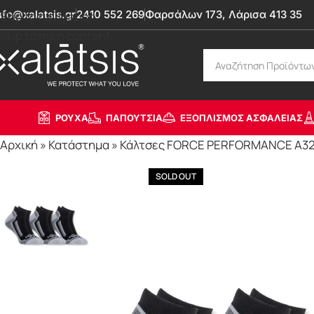
nfo@xalatsis.gr
2410 552 269
Φαρσάλων 173, Λάρισα 413 35
Skip to navigation
Skip to main content
ΡΟΥΧΑ
ΠΑΠΟΥΤΣΙΑ
ΕΞΟΠΛΙΣΜΟΣ ΑΣΦΑΛΕΙΑΣ
Αρχική
»
Κατάστημα
»
Κάλτσες FORCE PERFORMANCE A328-
SOLD OUT