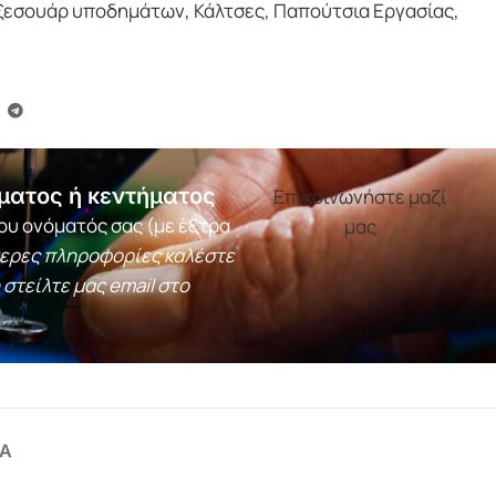
ξεσουάρ υποδημάτων
,
Κάλτσες
,
Παπούτσια Εργασίας
,
ματος ή κεντήματος
Επικοινωνήστε μαζί
ου ονόματός σας (με έξτρα
μας
τερες πληροφορίες καλέστε
 στείλτε μας email στο
Α