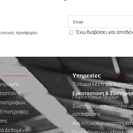
Έχω διαβάσει και αποδέ
ειστικές προσφορές
Υπηρεσίες
ληρωμής
Τύπωμα Κέντημα λογοτύ
ποστολής
Εγκατάσταση & Συντήρησ
Πυράντοχων θυρών
πιστροφών
Συστημάτων πυρανίχνευσ
- Επιστροφές
κατάσβεσης
σης
Αντλητικών συγκροτημάτ
ά Δεδομένα
Πυροσβεστικού εξοπλισμ