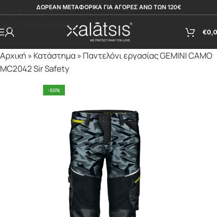
ΔΩΡΕΑΝ ΜΕΤΑΦΟΡΙΚΑ ΓΙΑ ΑΓΟΡΕΣ ΑΝΩ ΤΩΝ 120€
Skip to navigation
Skip to main content
€
0,
Αρχική
»
Κατάστημα
»
Παντελόνι εργασίας GEMINI CAMO
MC2042 Sir Safety
-50%