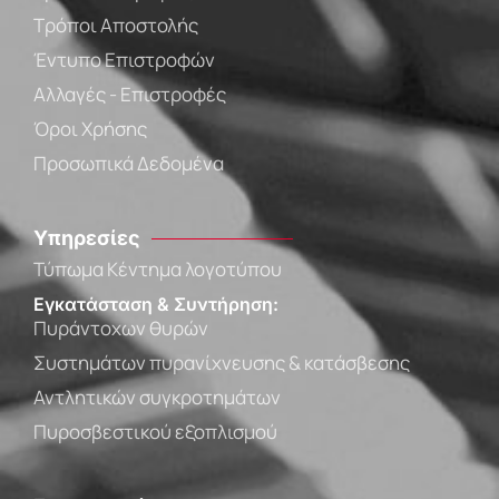
Τρόποι Αποστολής
Έντυπο Επιστροφών
Αλλαγές - Επιστροφές
Όροι Χρήσης
Προσωπικά Δεδομένα
Υπηρεσίες
Τύπωμα Κέντημα λογοτύπου
Εγκατάσταση & Συντήρηση:
Πυράντοχων θυρών
Συστημάτων πυρανίχνευσης & κατάσβεσης
Αντλητικών συγκροτημάτων
Πυροσβεστικού εξοπλισμού