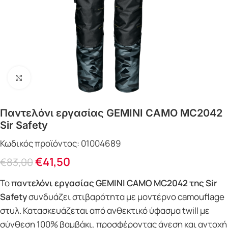
Click to enlarge
Παντελόνι εργασίας GEMINI CAMO MC2042
Sir Safety
Κωδικός προϊόντος:
01004689
€
41,50
€
83,00
Το
παντελόνι εργασίας GEMINI CAMO MC2042 της Sir
Safety
συνδυάζει στιβαρότητα με μοντέρνο camouflage
στυλ. Κατασκευάζεται από ανθεκτικό ύφασμα twill με
σύνθεση 100% βαμβάκι, προσφέροντας άνεση και αντοχή