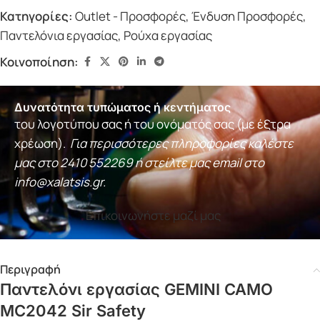
Κατηγορίες:
Outlet - Προσφορές
,
Ένδυση Προσφορές
,
Παντελόνια εργασίας
,
Ρούχα εργασίας
Κοινοποίηση:
Δυνατότητα τυπώματος ή κεντήματος
του λογοτύπου σας ή του ονόματός σας (με έξτρα
χρέωση).
Για περισσότερες πληροφορίες καλέστε
μας στο
2410 552269
ή στείλτε μας email στο
info@xalatsis.gr
.
Επικοινωνήστε μαζί μας
Περιγραφή
Παντελόνι εργασίας GEMINI CAMO
MC2042 Sir Safety