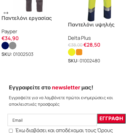
Παντελόνι εργασίας
Παντελόνι υψηλής
Worker Reflex Payper
Payper
ευκρίνειας PHPA2 Delta
Delta Plus
€
34,90
Plus
€
28,50
€
38,00
SKU:
01002503
SKU:
01002480
ΕΠΙΛΟΓΗ
ΕΠΙΛΟΓΗ
Εγγραφείτε στο
newsletter
μας!
Εγγραφείτε για να λαμβάνετε πρώτοι ενημερώσεις και
αποκλειστικές προσφορές
Έχω διαβάσει και αποδέχομαι τους Όρους