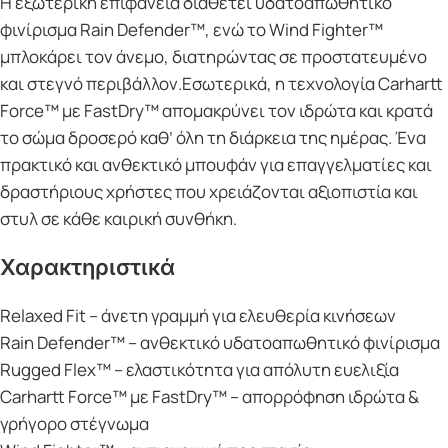
Η εξωτερική επιφάνεια διαθέτει υδατοαπωθητικό
φινίρισμα Rain Defender™, ενώ το Wind Fighter™
μπλοκάρει τον άνεμο, διατηρώντας σε προστατευμένο
και στεγνό περιβάλλον.Εσωτερικά, η τεχνολογία Carhartt
Force™ με FastDry™ απομακρύνει τον ιδρώτα και κρατά
το σώμα δροσερό καθ’ όλη τη διάρκεια της ημέρας. Ένα
πρακτικό και ανθεκτικό μπουφάν για επαγγελματίες και
δραστήριους χρήστες που χρειάζονται αξιοπιστία και
στυλ σε κάθε καιρική συνθήκη.
Χαρακτηριστικά
Relaxed Fit – άνετη γραμμή για ελευθερία κινήσεων
Rain Defender™ – ανθεκτικό υδατοαπωθητικό φινίρισμα
Rugged Flex™ – ελαστικότητα για απόλυτη ευελιξία
Carhartt Force™ με FastDry™ – απορρόφηση ιδρώτα &
γρήγορο στέγνωμα