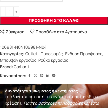
ΠΡΟΣΘΗΚΗ ΣΤΟ ΚΑΛΑΘΙ
Σύγκριση
Προσθήκη στα Αγαπημένα
106981-N04
106981-N04
Κατηγορίες:
Outlet - Προσφορές
,
Ένδυση Προσφορές
,
Μπουφάν εργασίας
,
Ρούχα εργασίας
Brand:
Carhartt
Κοινοποίηση:
Δυνατότητα τυπώματος ή κεντήματος
του λογοτύπου σας ή του ονόματός σας (με έξτρα
χρέωση).
Για περισσότερες πληροφορίες καλέστε