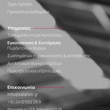
Όροι Χρήσης
Προσωπικά Δεδομένα
Υπηρεσίες
Τύπωμα Κέντημα λογοτύπου
Εγκατάσταση & Συντήρηση:
Πυράντοχων θυρών
Συστημάτων πυρανίχνευσης & κατάσβεσης
Αντλητικών συγκροτημάτων
Πυροσβεστικού εξοπλισμού
Επικοινωνία
info@xalatsis.gr
+30 2410 552 269
Φαρσάλων 173, Λάρισα 413 35