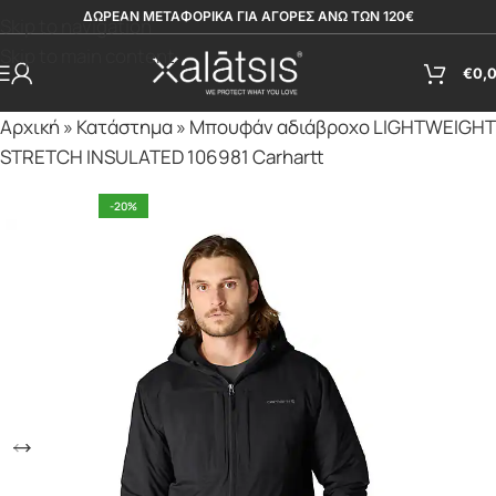
ΔΩΡΕΑΝ ΜΕΤΑΦΟΡΙΚΑ ΓΙΑ ΑΓΟΡΕΣ ΑΝΩ ΤΩΝ 120€
Skip to navigation
Skip to main content
€
0,
Αρχική
»
Κατάστημα
»
Μπουφάν αδιάβροχο LIGHTWEIGHΤ
SΤRETCH INSULATED 106981 Carhartt
-20%