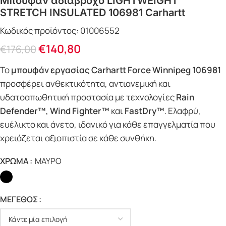
Μπουφάν αδιάβροχο LIGHTWEIGHΤ
SΤRETCH INSULATED 106981 Carhartt
Κωδικός προϊόντος:
01006552
€
140,80
€
176,00
Το
μπουφάν εργασίας Carhartt Force Winnipeg 106981
προσφέρει ανθεκτικότητα, αντιανεμική και
υδατοαπωθητική προστασία με τεχνολογίες
Rain
Defender™
,
Wind Fighter™
και
FastDry™
. Ελαφρύ,
ευέλικτο και άνετο, ιδανικό για κάθε επαγγελματία που
χρειάζεται αξιοπιστία σε κάθε συνθήκη.
ΧΡΩΜΑ
ΜΑΥΡΟ
ΜΕΓΕΘΟΣ