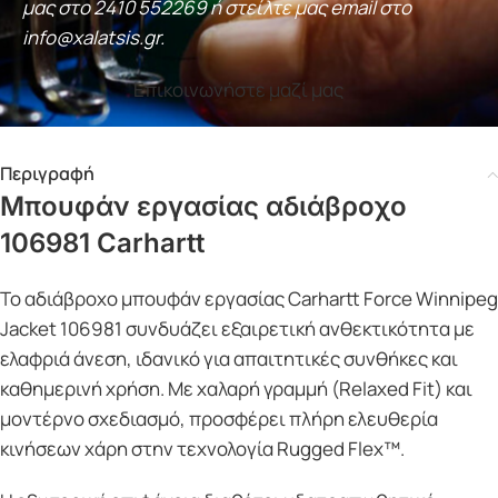
μας στο
2410 552269
ή στείλτε μας email στο
info@xalatsis.gr
.
Επικοινωνήστε μαζί μας
Περιγραφή
Μπουφάν εργασίας αδιάβροχο
106981 Carhartt
Το αδιάβροχο μπουφάν εργασίας Carhartt Force Winnipeg
Jacket 106981 συνδυάζει εξαιρετική ανθεκτικότητα με
ελαφριά άνεση, ιδανικό για απαιτητικές συνθήκες και
καθημερινή χρήση. Με χαλαρή γραμμή (Relaxed Fit) και
μοντέρνο σχεδιασμό, προσφέρει πλήρη ελευθερία
κινήσεων χάρη στην τεχνολογία Rugged Flex™.