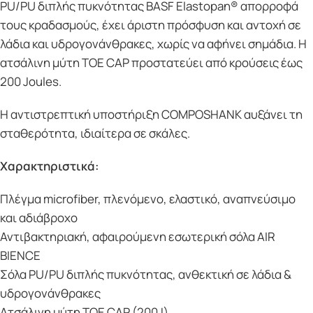
PU/PU διπλής πυκνότητας BASF Elastopan® απορροφά
τους κραδασμούς, έχει άριστη πρόσφυση και αντοχή σε
λάδια και υδρογονάνθρακες, χωρίς να αφήνει σημάδια. Η
ατσάλινη μύτη TOE CAP προστατεύει από κρούσεις έως
200 Joules.
Η αντιστρεπτική υποστήριξη COMPOSHANK αυξάνει τη
σταθερότητα, ιδιαίτερα σε σκάλες.
Χαρακτηριστικά:
Πλέγμα microfiber, πλενόμενο, ελαστικό, αναπνεύσιμο
και αδιάβροχο
Αντιβακτηριακή, αφαιρούμενη εσωτερική σόλα AIR
BIENCE
Σόλα PU/PU διπλής πυκνότητας, ανθεκτική σε λάδια &
υδρογονάνθρακες
Ατσάλινη μύτη TOE CAP (200J)