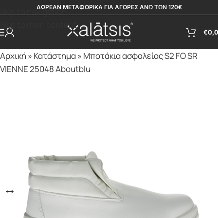
ΔΩΡΕΑΝ ΜΕΤΑΦΟΡΙΚΑ ΓΙΑ ΑΓΟΡΕΣ ΑΝΩ ΤΩΝ 120€
Skip to navigation
Skip to main content
€
0,
Αρχική
»
Κατάστημα
»
Μποτάκια ασφαλείας S2 FO SR
VIENNE 25048 Aboutblu