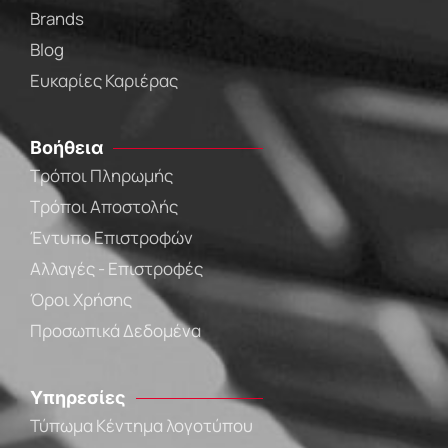
Brands
Blog
Ευκαρίες Καριέρας
Βοήθεια
Τρόποι Πληρωμής
Τρόποι Αποστολής
Έντυπο Επιστροφών
Αλλαγές - Επιστροφές
Όροι Χρήσης
Προσωπικά Δεδομένα
Υπηρεσίες
Τύπωμα Κέντημα λογοτύπου