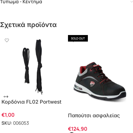
Τύπωμα - Κέντημα
Σχετικά προϊόντα
SOLD OUT
Κορδόνια FL02 Portwest
€
1,00
Παπούτσι ασφαλείας
Ducati S3 SRC Le Mans
SKU:
006053
€
124,90
ΠΡΟΣΘΗΚΗ ΣΤΟ ΚΑΛΑΘΙ