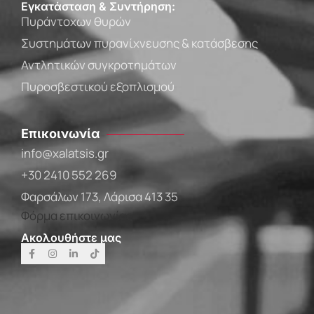
Εγκατάσταση & Συντήρηση:
Πυράντοχων θυρών
Συστημάτων πυρανίχνευσης & κατάσβεσης
Αντλητικών συγκροτημάτων
Πυροσβεστικού εξοπλισμού
Επικοινωνία
info@xalatsis.gr
+30 2410 552 269
Φαρσάλων 173, Λάρισα 413 35
Φόρμα επικοινωνίας
Ακολουθήστε μας