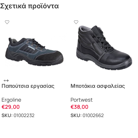
Σχετικά προϊόντα
Παπούτσια εργασίας
Μποτάκια ασφαλείας
Sport 7760 Ergo
Steelite Kumo FW23
Ergoline
Portwest
Portwest
€
29,00
€
38,00
SKU:
01002232
SKU:
01002662
ΕΠΙΛΟΓΗ
ΕΠΙΛΟΓΗ