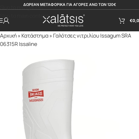
ΔΩΡΕΑΝ ΜΕΤΑΦΟΡΙΚΑ ΓΙΑ ΑΓΟΡΕΣ ΑΝΩ ΤΩΝ 120€
Skip to navigation
Skip to main content
€
0,
Αρχική
»
Κατάστημα
»
Γαλότσες νιτριλίου Issagum SRA
06315R Issaline