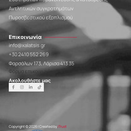
Αντλητικών συγκροτημάτων
Πυροσβεστικού εξοπλισμού
Επικοινωνία
info@xalatsis.gr
+30 2410 552 269
Φαρσάλων 173, Λάρισα 413 35
Φόρμα επικοινωνίας
Ακολουθήστε μας
Copyright © 2026 | Created by
iTrust