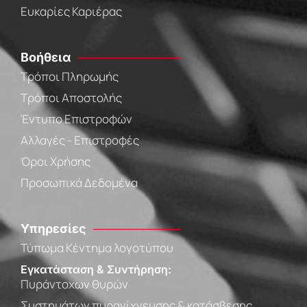
Ευκαρίες Καριέρας
Βοήθεια
Τρόποι Πληρωμής
Τρόποι Αποστολής
Έντυπο Επιστροφών
Αλλαγές - Επιστροφές
Όροι Χρήσης
Προσωπικά Δεδομένα
Υπηρεσίες
Τύπωμα Κέντημα λογοτύπου
Εγκατάσταση & Συντήρηση:
Πυράντοχων θυρών
Συστημάτων πυρανίχνευσης & κατάσβεσης