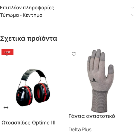
Επιπλέον πληροφορίες
Τύπωμα - Κέντημα
Σχετικά προϊόντα
HOT
Γάντια αντιστατικά
Ωτοασπίδες Optime III
Pa/Copper Finger Themis
Delta Plus
H540A 34dB Peltor 3M
VV792 Delta Plus