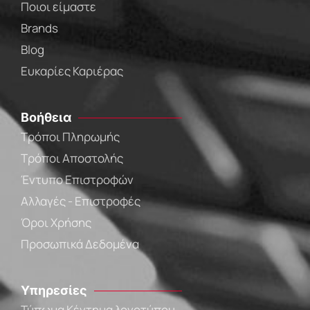
Ποιοι είμαστε
Brands
Blog
Ευκαρίες Καριέρας
Βοήθεια
Τρόποι Πληρωμής
Τρόποι Αποστολής
Έντυπο Επιστροφών
Αλλαγές - Επιστροφές
Όροι Χρήσης
Προσωπικά Δεδομένα
Υπηρεσίες
Τύπωμα Κέντημα λογοτύπου