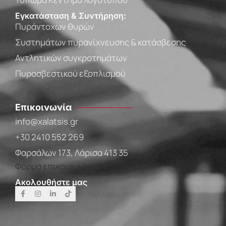
Εγκατάσταση & Συντήρηση:
Πυράντοχων θυρών
Συστημάτων πυρανίχνευσης & κατάσβεσης
Αντλητικών συγκροτημάτων
Πυροσβεστικού εξοπλισμού
Επικοινωνία
info@xalatsis.gr
+30 2410 552 269
Φαρσάλων 173, Λάρισα 413 35
Φόρμα επικοινωνίας
Ακολουθήστε μας