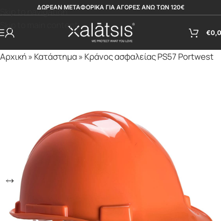
ΔΩΡΕΑΝ ΜΕΤΑΦΟΡΙΚΑ ΓΙΑ ΑΓΟΡΕΣ ΑΝΩ ΤΩΝ 120€
Skip to navigation
Skip to main content
€
0,
Αρχική
»
Κατάστημα
»
Κράνος ασφαλείας PS57 Portwest