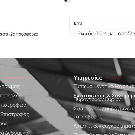
Έχω διαβάσει και αποδέ
ειστικές προσφορές
Υπηρεσίες
ληρωμής
Τύπωμα Κέντημα λογοτύ
ποστολής
Εγκατάσταση & Συντήρησ
Πυράντοχων θυρών
πιστροφών
Συστημάτων πυρανίχνευσ
- Επιστροφές
κατάσβεσης
σης
Αντλητικών συγκροτημάτ
ά Δεδομένα