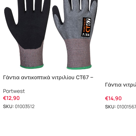
Γάντια αντικοπτικά νιτριλίου CT67 –
Ct Ahr Portwest
Γάντια νιτρ
Portwest
45cm 37-18
€
12,90
€
14,90
SKU:
01003512
SKU:
0100156