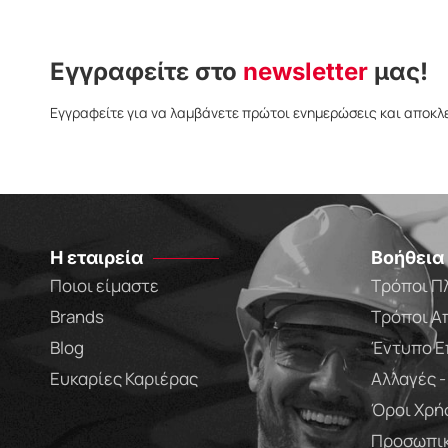
Εγγραφείτε στο
newsletter
μας!
Εγγραφείτε για να λαμβάνετε πρώτοι ενημερώσεις και αποκλ
Η εταιρεία
Βοήθεια
Ποιοι είμαστε
Τρόποι Π
Brands
Τρόποι Α
Blog
Έντυπο Ε
Ευκαρίες Καριέρας
Αλλαγές 
Όροι Χρή
Προσωπικ