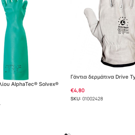
Γάντια δερμάτινα Drive T
01.00015/1 Over Tech
ιλίου AlphaTec® Solvex®
€
4,80
5
SKU:
01002428
7