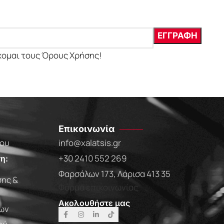
χομαι τους Όρους Χρήσης!
Επικοινωνία
που
info@xalatsis.gr
+30 2410 552 269
η:
Φαρσάλων 173, Λάρισα 413 35
ης &
Φόρμα επικοινωνίας
Ακολουθήστε μας
ων