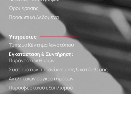
Όροι Χρήσης
Προσωπικά Δεδομένα
Υπηρεσίες
Τύπωμα Κέντημα λογοτύπου
Εγκατάσταση & Συντήρηση:
Πυράντοχων θυρών
Συστημάτων πυρανίχνευσης & κατάσβεσης
Αντλητικών συγκροτημάτων
Πυροσβεστικού εξοπλισμού
Επικοινωνία
info@xalatsis.gr
+30 2410 552 269