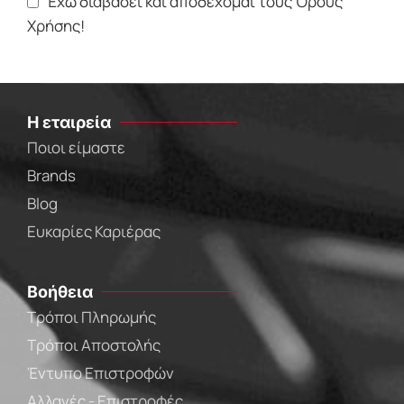
Έχω διαβάσει και αποδέχομαι τους Όρους
Χρήσης!
Η εταιρεία
Ποιοι είμαστε
Brands
Blog
Ευκαρίες Καριέρας
Βοήθεια
Τρόποι Πληρωμής
Τρόποι Αποστολής
Έντυπο Επιστροφών
Αλλαγές - Επιστροφές