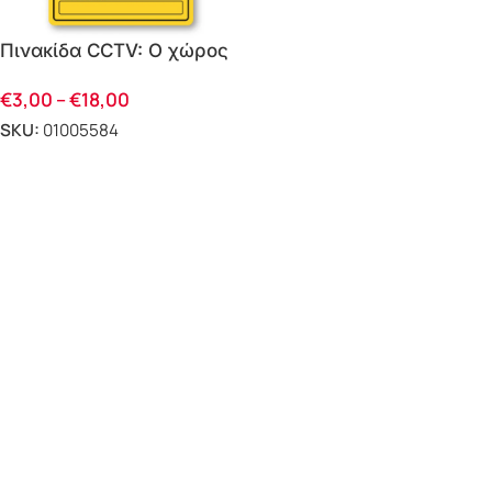
Πινακίδα CCTV: Ο χώρος
παρακολουθείται από
€
3,00
–
€
18,00
κλειστό κύκλωμα
τηλεόρασης
SKU:
01005584
ΕΠΙΛΟΓΗ