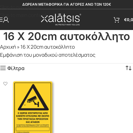
ΔΩΡΕΑΝ ΜΕΤΑΦΟΡΙΚΑ ΓΙΑ ΑΓΟΡΕΣ ΑΝΩ ΤΩΝ 120€
Skip to navigation
Skip to main content
€
0,
16 X 20cm αυτοκόλλητο
Αρχική
»
16 X 20cm αυτοκόλλητο
Εμφάνιση του μοναδικού αποτελέσματος
Φίλτρα