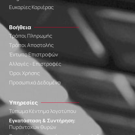
Ευκαρίες Καριέρας
Βοήθεια
Τρόποι Πληρωμής
Τρόποι Αποστολής
Έντυπο Επιστροφών
Αλλαγές - Επιστροφές
Όροι Χρήσης
Προσωπικά Δεδομένα
Υπηρεσίες
Τύπωμα Κέντημα λογοτύπου
Εγκατάσταση & Συντήρηση:
Πυράντοχων θυρών