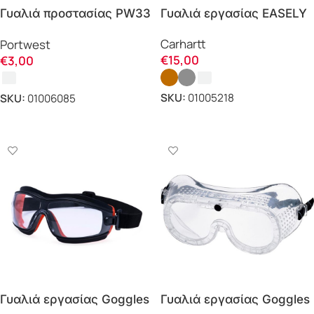
Γυαλιά εργασίας EASELY
Γυαλιά προστασίας PW33
SAFETY GLASSES
Portwest
Carhartt
Portwest
EGB8ST Carhartt
€
15,00
€
3,00
SKU:
01005218
SKU:
01006085
ΕΠΙΛΟΓΗ
ΕΠΙΛΟΓΗ
Γυαλιά εργασίας Goggles
Γυαλιά εργασίας Goggles