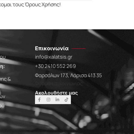
χομαι τους Όρους Χρήσης!
Επικοινωνία
που
info@xalatsis.gr
+30 2410 552 269
η:
Φαρσάλων 173, Λάρισα 413 35
ης &
Φόρμα επικοινωνίας
Ακολουθήστε μας
ων
ού