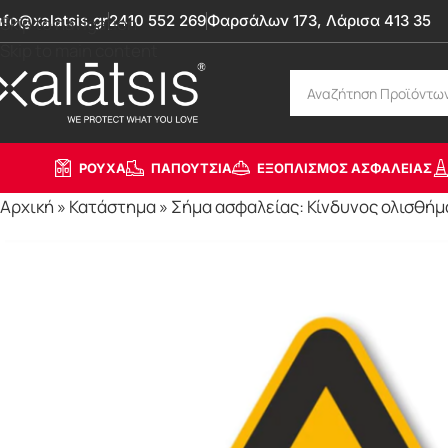
nfo@xalatsis.gr
2410 552 269
Φαρσάλων 173, Λάρισα 413 35
Skip to navigation
Skip to main content
ΡΟΥΧΑ
ΠΑΠΟΥΤΣΙΑ
ΕΞΟΠΛΙΣΜΟΣ ΑΣΦΑΛΕΙΑΣ
Αρχική
»
Κατάστημα
»
Σήμα ασφαλείας: Κίνδυνος ολισθή