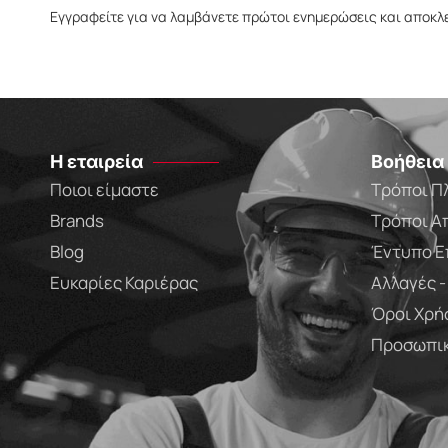
Εγγραφείτε για να λαμβάνετε πρώτοι ενημερώσεις και αποκλ
Η εταιρεία
Βοήθεια
Ποιοι είμαστε
Τρόποι Π
Brands
Τρόποι Α
Blog
Έντυπο Ε
Ευκαρίες Καριέρας
Αλλαγές 
Όροι Χρή
Προσωπικ