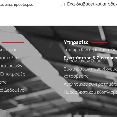
Έχω διαβάσει και αποδέ
ειστικές προσφορές
Υπηρεσίες
ληρωμής
Τύπωμα Κέντημα λογοτύ
ποστολής
Εγκατάσταση & Συντήρησ
Πυράντοχων θυρών
πιστροφών
Συστημάτων πυρανίχνευσ
- Επιστροφές
κατάσβεσης
σης
Αντλητικών συγκροτημάτ
ά Δεδομένα
Πυροσβεστικού εξοπλισμ