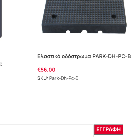
Ελαστικό οδόστρωμα PARK-DH-PC-B
ς
€
56,00
k-Dh-1810
SKU:
Park-Dh-Pc-B