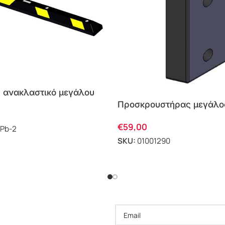
ύ ανακλαστικό μεγάλου
ark-Dh-Pb-2 Doorado
Προσκρουστήρας μεγάλο
βιομηχανικής χρήσης Par
€
59,00
Doorado
-Pb-2
SKU:
01001290