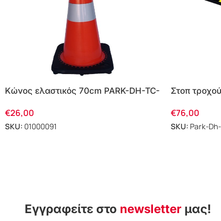
Κώνος ελαστικός 70cm PARK-DH-TC-
Στοπ τροχο
70
μεγέθους P
€
26,00
€
76,00
SKU:
01000091
SKU:
Park-Dh
Εγγραφείτε στο
newsletter
μας!