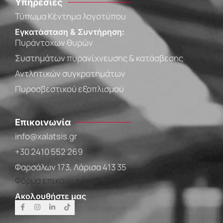
Υπηρεσίες
Τύπωμα Κέντημα λογοτύπου
Εγκατάσταση & Συντήρηση:
Πυράντοχων θυρών
Συστημάτων πυρανίχνευσης & κατάσβεσης
Αντλητικών συγκροτημάτων
Πυροσβεστικού εξοπλισμού
Επικοινωνία
info@xalatsis.gr
+30 2410 552 269
Φαρσάλων 173, Λάρισα 413 35
Φόρμα επικοινωνίας
Ακολουθήστε μας