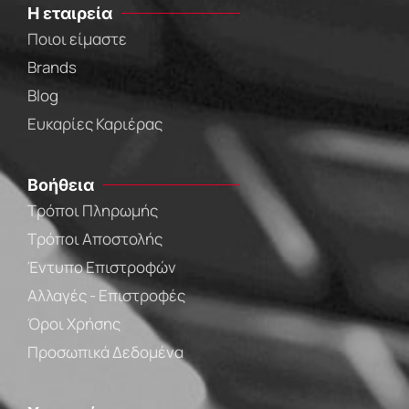
Η εταιρεία
Ποιοι είμαστε
Brands
Blog
Ευκαρίες Καριέρας
Βοήθεια
Τρόποι Πληρωμής
Τρόποι Αποστολής
Έντυπο Επιστροφών
Αλλαγές - Επιστροφές
Όροι Χρήσης
Προσωπικά Δεδομένα