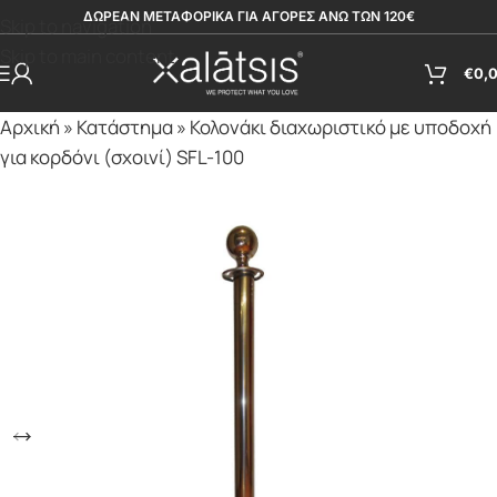
ΔΩΡΕΑΝ ΜΕΤΑΦΟΡΙΚΑ ΓΙΑ ΑΓΟΡΕΣ ΑΝΩ ΤΩΝ 120€
Skip to navigation
Skip to main content
€
0,
Αρχική
»
Κατάστημα
»
Κολονάκι διαχωριστικό με υποδοχή
για κορδόνι (σχοινί) SFL-100