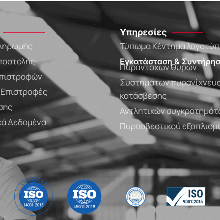
Υπηρεσίες
ληρωμής
Τύπωμα Κέντημα λογοτύ
ποστολής
Εγκατάσταση & Συντήρησ
Πυράντοχων θυρών
πιστροφών
Συστημάτων πυρανίχνευσ
- Επιστροφές
κατάσβεσης
σης
Αντλητικών συγκροτημάτ
ά Δεδομένα
Πυροσβεστικού εξοπλισμ