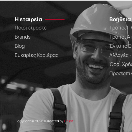
Η εταιρεία
Βοήθεια
Ποιοι είμαστε
Τρόποι Π
Brands
Τρόποι Α
Blog
Έντυπο Ε
Ευκαρίες Καριέρας
Αλλαγές 
Όροι Χρή
Προσωπικ
Copyright © 2026 | Created by
iTrust