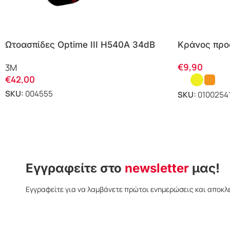
Ωτοασπίδες Optime III H540A 34dB
Κράνος προ
Peltor 3M
€
9,90
3M
€
42,00
SKU:
004555
SKU:
0100254
Εγγραφείτε στο
newsletter
μας!
Εγγραφείτε για να λαμβάνετε πρώτοι ενημερώσεις και αποκλ