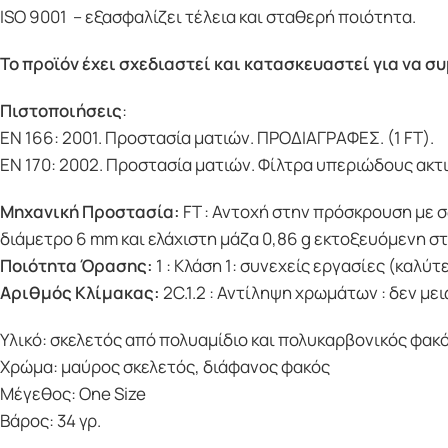
ISO 9001 – εξασφαλίζει τέλεια και σταθερή ποιότητα.
Το προϊόν έχει σχεδιαστεί και κατασκευαστεί για να σ
Πιστοποιήσεις
:
EN 166: 2001. Προστασία ματιών. ΠΡΟΔΙΑΓΡΑΦΕΣ. (1 FT).
EN 170: 2002. Προστασία ματιών. Φίλτρα υπεριώδους ακτι
Μηχανική Προστασία:
FT : Αντοχή στην πρόσκρουση με 
διάμετρο 6 mm και ελάχιστη μάζα 0,86 g εκτοξευόμενη στα
Ποιότητα Όρασης:
1 : Κλάση 1: συνεχείς εργασίες (καλύτ
Αριθμός Κλίμακας:
2C.1.2 : Αντίληψη χρωμάτων : δεν μει
Υλικό: σκελετός από πολυαμίδιο και πολυκαρβονικός φακ
Χρώμα: μαύρος σκελετός, διάφανος φακός
Μέγεθος: One Size
Βάρος: 34 γρ.