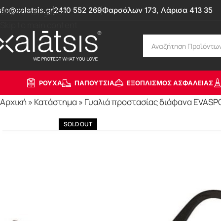
nfo@xalatsis.gr
2410 552 269
Φαρσάλων 173, Λάρισα 413 35
Skip to navigation
Skip to main content
ΡΟΥΧΑ
ΠΑΠΟΥΤΣΙΑ
ΕΞΟΠΛΙΣΜΟΣ ΑΣΦΑΛΕΙΑΣ
Αρχική
»
Κατάστημα
»
Γυαλιά προστασίας διάφανα EVASPO
SOLD OUT