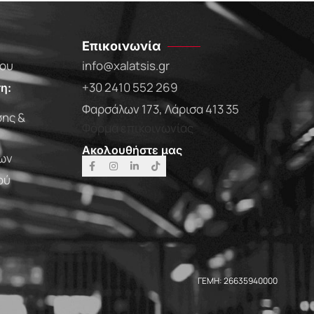
Επικοινωνία
που
info@xalatsis.gr
+30 2410 552 269
η:
Φαρσάλων 173, Λάρισα 413 35
ης &
Φόρμα επικοινωνίας
Ακολουθήστε μας
ων
ού
ΓΕΜΗ: 26635940000